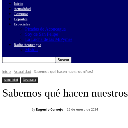
Inicio
Actualidad
Comunas
Deportes
Especiales
Picadas de Aconcagua
Soy de San Felipe
La Lucha de las MiPymes
Radio Aconcagua
Misión
Inicio
Actualidad
Sabemos qué hacen nuestros niños?
Actualidad
Destacada
Sabemos qué hacen nuestros
By
Eugenio Cornejo
25 de enero de 2024
Cuota