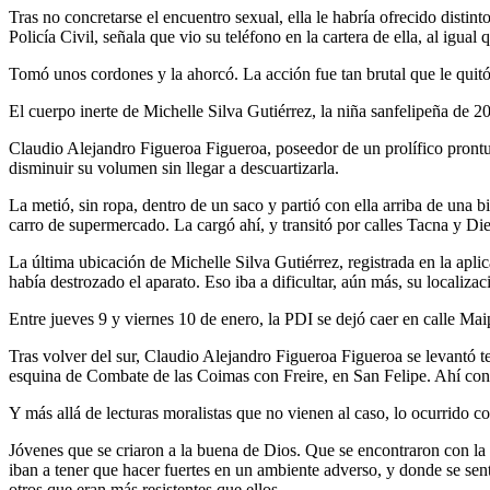
Tras no concretarse el encuentro sexual, ella le habría ofrecido distint
Policía Civil, señala que vio su teléfono en la cartera de ella, al igual
Tomó unos cordones y la ahorcó. La acción fue tan brutal que le quitó
El cuerpo inerte de Michelle Silva Gutiérrez, la niña sanfelipeña de 
Claudio Alejandro Figueroa Figueroa, poseedor de un prolífico prontua
disminuir su volumen sin llegar a descuartizarla.
La metió, sin ropa, dentro de un saco y partió con ella arriba de una 
carro de supermercado. La cargó ahí, y transitó por calles Tacna y Dieg
La última ubicación de Michelle Silva Gutiérrez, registrada en la apl
había destrozado el aparato. Eso iba a dificultar, aún más, su localizac
Entre jueves 9 y viernes 10 de enero, la PDI se dejó caer en calle Mai
Tras volver del sur, Claudio Alejandro Figueroa Figueroa se levantó te
esquina de Combate de las Coimas con Freire, en San Felipe. Ahí con
Y más allá de lecturas moralistas que no vienen al caso, lo ocurrido c
Jóvenes que se criaron a la buena de Dios. Que se encontraron con la p
iban a tener que hacer fuertes en un ambiente adverso, y donde se sen
otros que eran más resistentes que ellos.