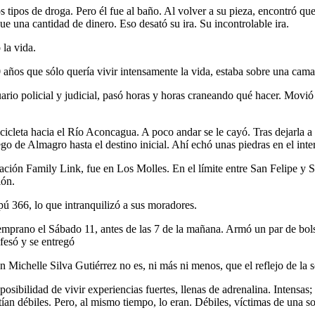
os tipos de droga. Pero él fue al baño. Al volver a su pieza, encontró qu
 que una cantidad de dinero. Eso desató su ira. Su incontrolable ira.
 la vida.
20 años que sólo quería vivir intensamente la vida, estaba sobre una ca
rio policial y judicial, pasó horas y horas craneando qué hacer. Movió
bicicleta hacia el Río Aconcagua. A poco andar se le cayó. Tras dejarla 
o de Almagro hasta el destino inicial. Ahí echó unas piedras en el interi
icación Family Link, fue en Los Molles. En el límite entre San Felipe y
ión.
pú 366, lo que intranquilizó a sus moradores.
mprano el Sábado 11, antes de las 7 de la mañana. Armó un par de bolsos 
fesó y se entregó
on Michelle Silva Gutiérrez no es, ni más ni menos, que el reflejo de la 
osibilidad de vivir experiencias fuertes, llenas de adrenalina. Intensas;
tían débiles. Pero, al mismo tiempo, lo eran. Débiles, víctimas de una 