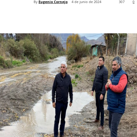
By
Eugenio Cornejo
4 de junio de 2024
307
0