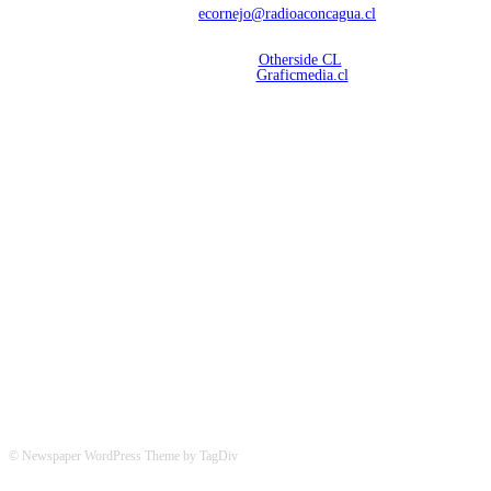
Contáctanos:
ecornejo@radioaconcagua.cl
Copyright 2026 | Radio Aconcagua
Desarrollado por
Otherside CL
Mantención Web:
Graficmedia.cl
SÍGUENOS
© Newspaper WordPress Theme by TagDiv