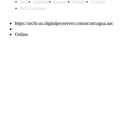
Inicio
Actualidad
Comunas
Deportes
Especiales
Radio Aconcagua
https://archi-us.digitalproserver.com/aconcagua.aac
Online