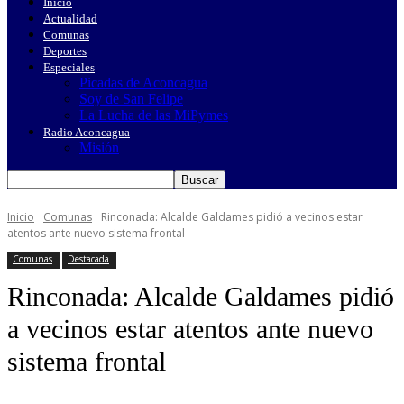
Inicio
Actualidad
Comunas
Deportes
Especiales
Picadas de Aconcagua
Soy de San Felipe
La Lucha de las MiPymes
Radio Aconcagua
Misión
Inicio
Comunas
Rinconada: Alcalde Galdames pidió a vecinos estar
atentos ante nuevo sistema frontal
Comunas
Destacada
Rinconada: Alcalde Galdames pidió
a vecinos estar atentos ante nuevo
sistema frontal