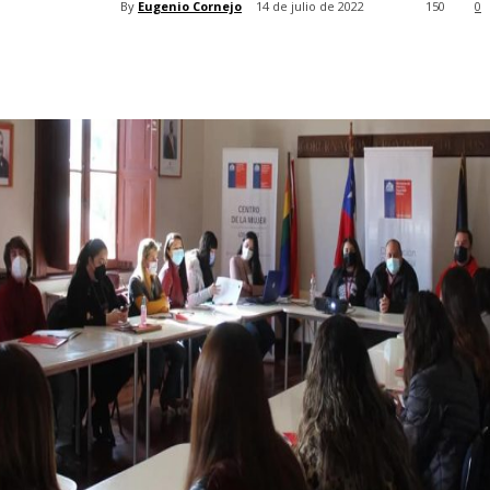
By
Eugenio Cornejo
14 de julio de 2022
150
0