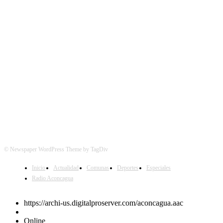
SÍGUENOS
© Newspaper WordPress Theme by TagDiv
Inicio
Actualidad
Comunas
Deportes
Especiales
Radio Aconcagua
https://archi-us.digitalproserver.com/aconcagua.aac
Online