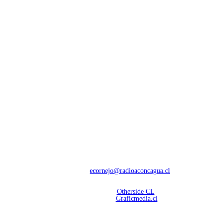
NOSOTROS
Con 60 años de trayectoria, somos líderes en transmisiones informativas y
deportivas.
Contáctanos:
ecornejo@radioaconcagua.cl
Copyright 2026 | Radio Aconcagua
Desarrollado por
Otherside CL
Mantención Web:
Graficmedia.cl