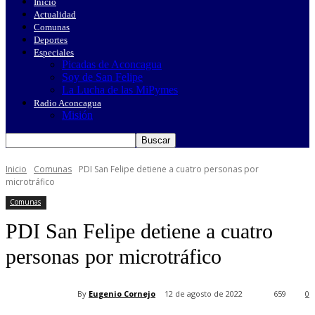
Inicio
Actualidad
Comunas
Deportes
Especiales
Picadas de Aconcagua
Soy de San Felipe
La Lucha de las MiPymes
Radio Aconcagua
Misión
Inicio
Comunas
PDI San Felipe detiene a cuatro personas por
microtráfico
Comunas
PDI San Felipe detiene a cuatro
personas por microtráfico
By
Eugenio Cornejo
12 de agosto de 2022
659
0