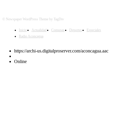
© Newspaper WordPress Theme by TagDiv
Inicio
Actualidad
Comunas
Deportes
Especiales
Radio Aconcagua
https://archi-us.digitalproserver.com/aconcagua.aac
Online