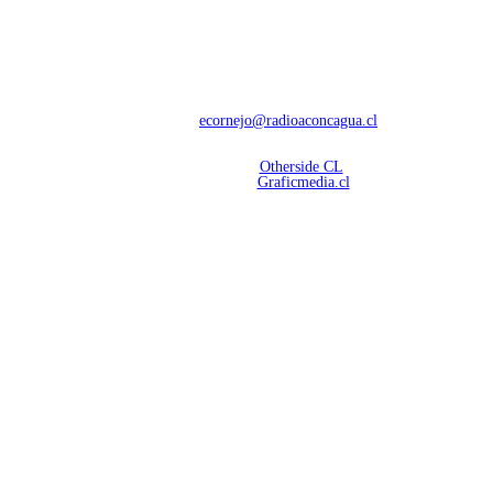
NOSOTROS
Con 60 años de trayectoria, somos líderes en transmisiones informativas y
deportivas.
Contáctanos:
ecornejo@radioaconcagua.cl
Copyright 2026 | Radio Aconcagua
Desarrollado por
Otherside CL
Mantención Web:
Graficmedia.cl
SÍGUENOS