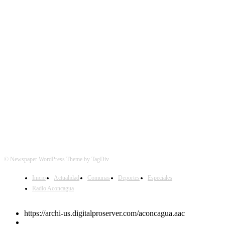
SÍGUENOS
© Newspaper WordPress Theme by TagDiv
Inicio
Actualidad
Comunas
Deportes
Especiales
Radio Aconcagua
https://archi-us.digitalproserver.com/aconcagua.aac