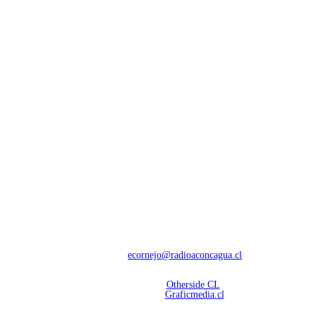
NOSOTROS
Con 60 años de trayectoria, somos líderes en transmisiones informativas y
deportivas.
Contáctanos:
ecornejo@radioaconcagua.cl
Copyright 2026 | Radio Aconcagua
Desarrollado por
Otherside CL
Mantención Web:
Graficmedia.cl