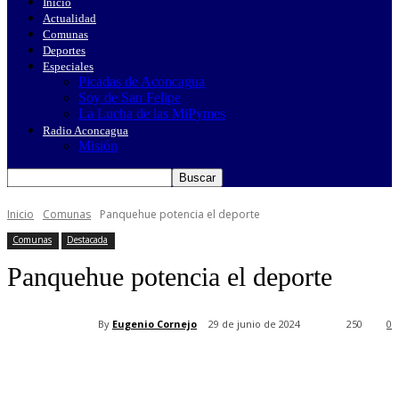
Inicio
Actualidad
Comunas
Deportes
Especiales
Picadas de Aconcagua
Soy de San Felipe
La Lucha de las MiPymes
Radio Aconcagua
Misión
Inicio
Comunas
Panquehue potencia el deporte
Comunas
Destacada
Panquehue potencia el deporte
By
Eugenio Cornejo
29 de junio de 2024
250
0