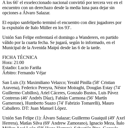
A los 66′ el exseleccionado nacional convirtió por tercera vez en el
encuentro con un derechazo desde la media luna para dejar sin
opciones a Álvaro Salazar.
El equipo sanfelipeño terminó el encuentro con diez jugadores por
la expulsión de Italo Müller en los 93′.
Unión San Felipe enfrentará el domingo a Wanderers, en partido
válido por la cuarta fecha. Se jugará, según lo informado, en el
Municipal de la Avenida Maipú desde las 6 de la tarde.
FICHA TÉCNICA
Hora: 21:00
Estadio: Lucio Fariña
Árbitro: Fernando Véjar
San Luis (3): Maximiliano Velazco; Yerald Pinilla (58′ Cristian
Aravena), Federico Pereyra, Néstor Moiraghi, Douglas Estay (74′
Guillermo Cubillos), Ariel Cáceres, Gonzalo Bustos, Luis Pávez
Contreras (46′ Andrés Díaz), Fabián Carmona (56′ Martín
Garnerone), Humberto Suazo (74′ Fabrizio Tomarelli), Mauro
Caballero. DT: Juan Manuel López.
Unión San Felipe (1): Álvaro Salazar; Guillermo Guaiquil (49′ Axel
Herrera), Matías Silva (69′ Andrew Zamorano), Ignacio Meza, Ítalo