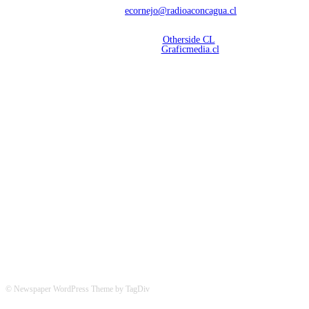
Contáctanos:
ecornejo@radioaconcagua.cl
Copyright 2026 | Radio Aconcagua
Desarrollado por
Otherside CL
Mantención Web:
Graficmedia.cl
SÍGUENOS
© Newspaper WordPress Theme by TagDiv