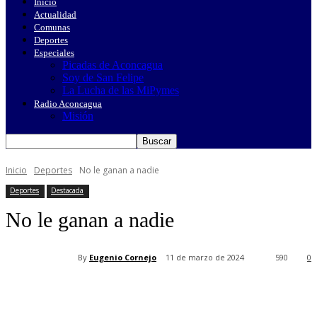
Inicio
Actualidad
Comunas
Deportes
Especiales
Picadas de Aconcagua
Soy de San Felipe
La Lucha de las MiPymes
Radio Aconcagua
Misión
Inicio
Deportes
No le ganan a nadie
Deportes
Destacada
No le ganan a nadie
By
Eugenio Cornejo
11 de marzo de 2024
590
0