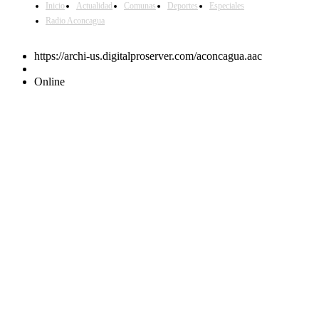
Inicio
Actualidad
Comunas
Deportes
Especiales
Radio Aconcagua
https://archi-us.digitalproserver.com/aconcagua.aac
Online