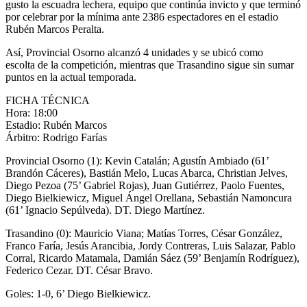
gusto la escuadra lechera, equipo que continúa invicto y que terminó
por celebrar por la mínima ante 2386 espectadores en el estadio
Rubén Marcos Peralta.
Así, Provincial Osorno alcanzó 4 unidades y se ubicó como
escolta de la competición, mientras que Trasandino sigue sin sumar
puntos en la actual temporada.
FICHA TÉCNICA
Hora: 18:00
Estadio: Rubén Marcos
Árbitro: Rodrigo Farías
Provincial Osorno (1): Kevin Catalán; Agustín Ambiado (61’
Brandón Cáceres), Bastián Melo, Lucas Abarca, Christian Jelves,
Diego Pezoa (75’ Gabriel Rojas), Juan Gutiérrez, Paolo Fuentes,
Diego Bielkiewicz, Miguel Ángel Orellana, Sebastián Namoncura
(61’ Ignacio Sepúlveda). DT. Diego Martínez.
Trasandino (0): Mauricio Viana; Matías Torres, César González,
Franco Faría, Jesús Arancibia, Jordy Contreras, Luis Salazar, Pablo
Corral, Ricardo Matamala, Damián Sáez (59’ Benjamín Rodríguez),
Federico Cezar. DT. César Bravo.
Goles: 1-0, 6’ Diego Bielkiewicz.