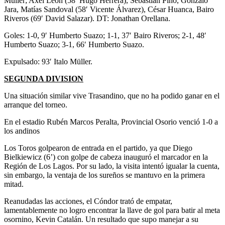
Müller; Axel León (58′ Hugo Herrera), Sebastián Pino, Gonzalo
Jara, Matías Sandoval (58′ Vicente Álvarez), César Huanca, Bairo
Riveros (69′ David Salazar). DT: Jonathan Orellana.
Goles: 1-0, 9′ Humberto Suazo; 1-1, 37′ Bairo Riveros; 2-1, 48′
Humberto Suazo; 3-1, 66′ Humberto Suazo.
Expulsado: 93′ Italo Müller.
SEGUNDA DIVISION
Una situación similar vive Trasandino, que no ha podido ganar en el
arranque del torneo.
En el estadio Rubén Marcos Peralta, Provincial Osorio venció 1-0 a
los andinos
Los Toros golpearon de entrada en el partido, ya que Diego
Bielkiewicz (6’) con golpe de cabeza inauguró el marcador en la
Región de Los Lagos. Por su lado, la visita intentó igualar la cuenta,
sin embargo, la ventaja de los sureños se mantuvo en la primera
mitad.
Reanudadas las acciones, el Cóndor trató de empatar,
lamentablemente no logro encontrar la llave de gol para batir al meta
osornino, Kevin Catalán. Un resultado que supo manejar a su