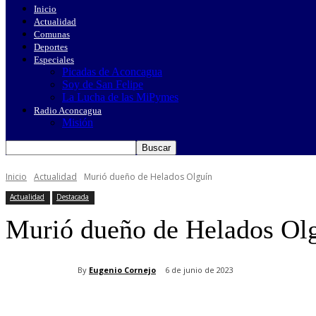
Inicio
Actualidad
Comunas
Deportes
Especiales
Picadas de Aconcagua
Soy de San Felipe
La Lucha de las MiPymes
Radio Aconcagua
Misión
Inicio
Actualidad
Murió dueño de Helados Olguín
Actualidad
Destacada
Murió dueño de Helados Ol
By
Eugenio Cornejo
6 de junio de 2023
Cuota