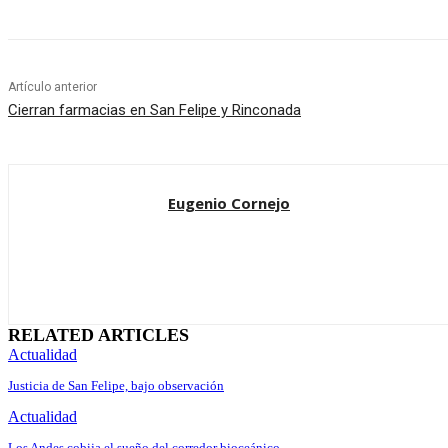
Artículo anterior
Cierran farmacias en San Felipe y Rinconada
Eugenio Cornejo
RELATED ARTICLES
Actualidad
Justicia de San Felipe, bajo observación
Actualidad
Los Andes cobija el sueño del corredor bioceánico