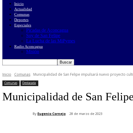
Inicio
Actualidad
Comunas
Deportes
Especiales
Picadas de Aconcagua
Soy de San Felipe
La Lucha de las MiPymes
Radio Aconcagua
Misión
Inicio
Comunas
Municipalidad de San Felipe impulsará nuevo proyecto cult
Comunas
Destacada
Municipalidad de San Felipe
By
Eugenio Cornejo
28 de marzo de 2023
Cuota