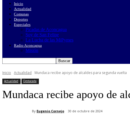
Inicio
Actualidad
Comunas
Deportes
Especiales
Picadas de Aconcagua
Soy de San Felipe
La Lucha de las MiPymes
Radio Aconcagua
Misión
Inicio
Actualidad
Mundaca recibe apoyo de alcaldes para segunda vuelta
Actualidad
Destacada
Mundaca recibe apoyo de alc
By
Eugenio Cornejo
30 de octubre de 2024
Cuota