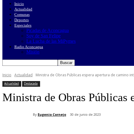
Inicio
Actualidad
Comunas
Deportes
Especiales
Picadas de Aconcagua
Soy de San Felipe
La Lucha de las MiPymes
Radio Aconcagua
Misión
Inicio
Actualidad
Ministra de Obras Públicas espera apertura de camino inte
Actualidad
Destacada
Ministra de Obras Públicas e
By
Eugenio Cornejo
30 de junio de 2023
Cuota