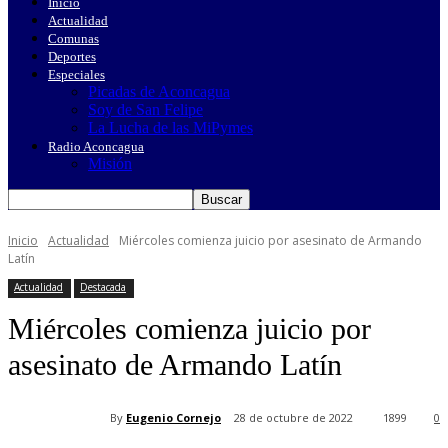
Inicio
Actualidad
Comunas
Deportes
Especiales
Picadas de Aconcagua
Soy de San Felipe
La Lucha de las MiPymes
Radio Aconcagua
Misión
Inicio
Actualidad
Miércoles comienza juicio por asesinato de Armando
Latín
Actualidad
Destacada
Miércoles comienza juicio por
asesinato de Armando Latín
By
Eugenio Cornejo
28 de octubre de 2022
1899
0