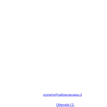
NOSOTROS
Con 60 años de trayectoria, somos líderes en transmisiones informativas y
deportivas.
Contáctanos:
ecornejo@radioaconcagua.cl
Copyright 2026 | Radio Aconcagua
Desarrollado por
Otherside CL