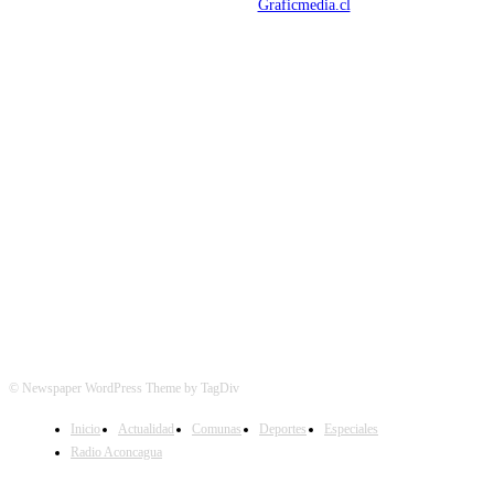
Mantención Web:
Graficmedia.cl
SÍGUENOS
© Newspaper WordPress Theme by TagDiv
Inicio
Actualidad
Comunas
Deportes
Especiales
Radio Aconcagua