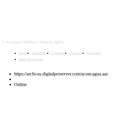
© Newspaper WordPress Theme by TagDiv
Inicio
Actualidad
Comunas
Deportes
Especiales
Radio Aconcagua
https://archi-us.digitalproserver.com/aconcagua.aac
Online