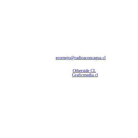
NOSOTROS
Con 60 años de trayectoria, somos líderes en transmisiones informativas y
deportivas.
Contáctanos:
ecornejo@radioaconcagua.cl
Copyright 2026 | Radio Aconcagua
Desarrollado por
Otherside CL
Mantención Web:
Graficmedia.cl
SÍGUENOS