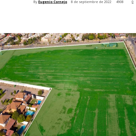
By
Eugenio Cornejo
8 de septiembre de 2022
4908
0