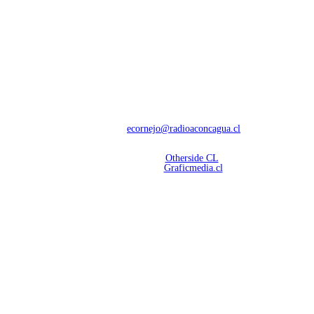
NOSOTROS
Con 60 años de trayectoria, somos líderes en transmisiones informativas y
deportivas.
Contáctanos:
ecornejo@radioaconcagua.cl
Copyright 2026 | Radio Aconcagua
Desarrollado por
Otherside CL
Mantención Web:
Graficmedia.cl
SÍGUENOS