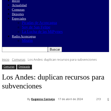
Inicio
Actualidad
Comunas
Deportes
Especiales
Picadas de Aconcagua
Soy de San Felipe
La Lucha de las MiPymes
Radio Aconcagua
Misión
Inicio
Comunas
Los Andes: duplican recursos para subvenciones
Comunas
Destacada
Los Andes: duplican recursos para
subvenciones
By
Eugenio Cornejo
17 de abril de 2024
213
0