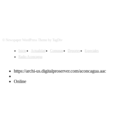
© Newspaper WordPress Theme by TagDiv
Inicio
Actualidad
Comunas
Deportes
Especiales
Radio Aconcagua
https://archi-us.digitalproserver.com/aconcagua.aac
Online