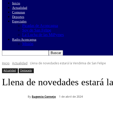
Inicio
Actualidad
Comunas
Deportes
Especiales
Picadas de Aconcagua
Soy de San Felipe
La Lucha de las MiPymes
Radio Aconcagua
Misión
Inicio
Actualidad
Llena de novedades estará la Vendimia de San Felipe
Actualidad
Destacada
Llena de novedades estará l
By
Eugenio Cornejo
1 de abril de 2024
Cuota