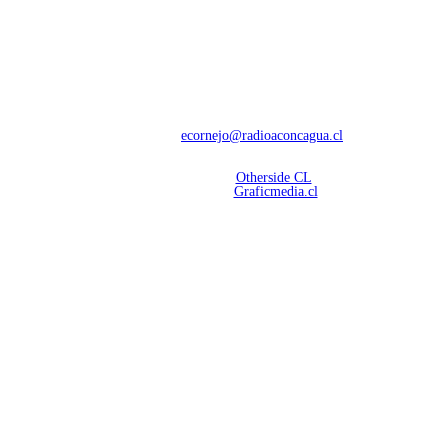
NOSOTROS
Con 60 años de trayectoria, somos líderes en transmisiones informativas y
deportivas.
Contáctanos:
ecornejo@radioaconcagua.cl
Copyright 2026 | Radio Aconcagua
Desarrollado por
Otherside CL
Mantención Web:
Graficmedia.cl
SÍGUENOS