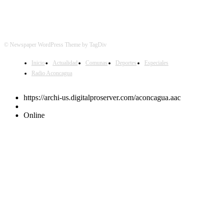
© Newspaper WordPress Theme by TagDiv
Inicio
Actualidad
Comunas
Deportes
Especiales
Radio Aconcagua
https://archi-us.digitalproserver.com/aconcagua.aac
Online