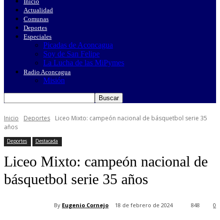
Inicio
Actualidad
Comunas
Deportes
Especiales
Picadas de Aconcagua
Soy de San Felipe
La Lucha de las MiPymes
Radio Aconcagua
Misión
Inicio
Deportes
Liceo Mixto: campeón nacional de básquetbol serie 35
años
Deportes
Destacada
Liceo Mixto: campeón nacional de
básquetbol serie 35 años
By
Eugenio Cornejo
18 de febrero de 2024
848
0