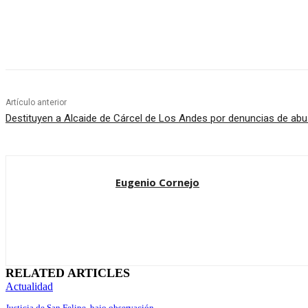
Cuota
Artículo anterior
Destituyen a Alcaide de Cárcel de Los Andes por denuncias de ab
Eugenio Cornejo
RELATED ARTICLES
Actualidad
Justicia de San Felipe, bajo observación