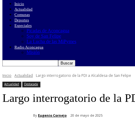
Inicio
Actualidad
Comunas
Deportes
Especiales
Picadas de Aconcagua
Soy de San Felipe
La Lucha de las MiPymes
Radio Aconcagua
Misión
Inicio
Actualidad
Largo interrogatorio de la PDI a Alcaldesa de San Felipe
Actualidad
Destacada
Largo interrogatorio de la P
By
Eugenio Cornejo
20 de mayo de 2025
Cuota