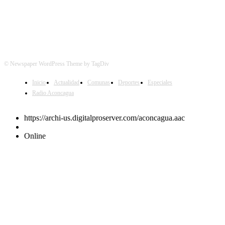
© Newspaper WordPress Theme by TagDiv
Inicio
Actualidad
Comunas
Deportes
Especiales
Radio Aconcagua
https://archi-us.digitalproserver.com/aconcagua.aac
Online