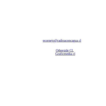
NOSOTROS
Con 60 años de trayectoria, somos líderes en transmisiones informativas y
deportivas.
Contáctanos:
ecornejo@radioaconcagua.cl
Copyright 2026 | Radio Aconcagua
Desarrollado por
Otherside CL
Mantención Web:
Graficmedia.cl
SÍGUENOS