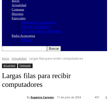
Inicio
Actualidad
Comunas
Deportes
Especiales
Picadas de Aconcagua
Soy de San Felipe
La Lucha de las MiPymes
Radio Aconcagua
Misión
Inicio
Actualidad
Largas filas para recibir computadores
Actualidad
Destacada
Largas filas para recibir
computadores
By
Eugenio Cornejo
11 de julio de 2024
457
0