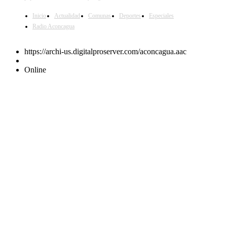
Inicio
Actualidad
Comunas
Deportes
Especiales
Radio Aconcagua
https://archi-us.digitalproserver.com/aconcagua.aac
Online