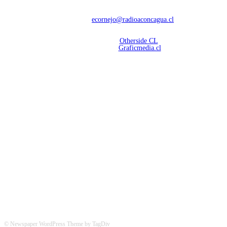
deportivas.
Contáctanos:
ecornejo@radioaconcagua.cl
Copyright 2026 | Radio Aconcagua
Desarrollado por
Otherside CL
Mantención Web:
Graficmedia.cl
SÍGUENOS
© Newspaper WordPress Theme by TagDiv