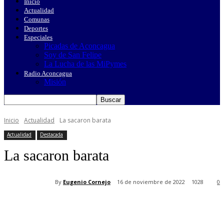
Inicio
Actualidad
Comunas
Deportes
Especiales
Picadas de Aconcagua
Soy de San Felipe
La Lucha de las MiPymes
Radio Aconcagua
Misión
Inicio
Actualidad
La sacaron barata
Actualidad
Destacada
La sacaron barata
By
Eugenio Cornejo
16 de noviembre de 2022
1028
0