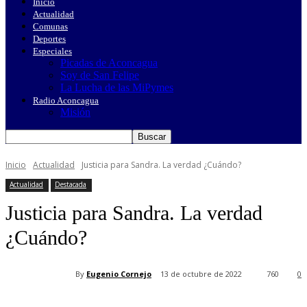
Inicio
Actualidad
Comunas
Deportes
Especiales
Picadas de Aconcagua
Soy de San Felipe
La Lucha de las MiPymes
Radio Aconcagua
Misión
Inicio
Actualidad
Justicia para Sandra. La verdad ¿Cuándo?
Actualidad
Destacada
Justicia para Sandra. La verdad
¿Cuándo?
By
Eugenio Cornejo
13 de octubre de 2022
760
0