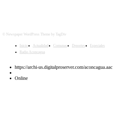
© Newspaper WordPress Theme by TagDiv
Inicio
Actualidad
Comunas
Deportes
Especiales
Radio Aconcagua
https://archi-us.digitalproserver.com/aconcagua.aac
Online