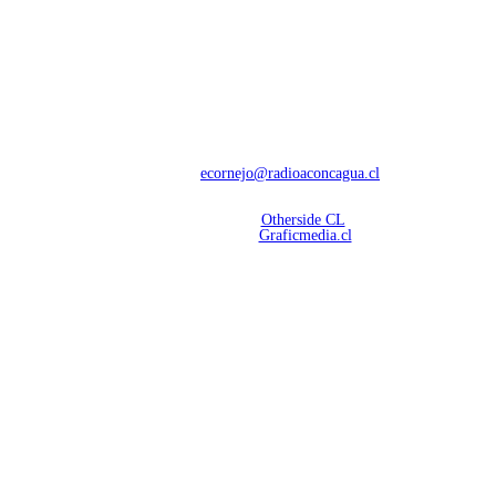
NOSOTROS
Con 60 años de trayectoria, somos líderes en transmisiones informativas y
deportivas.
Contáctanos:
ecornejo@radioaconcagua.cl
Copyright 2026 | Radio Aconcagua
Desarrollado por
Otherside CL
Mantención Web:
Graficmedia.cl
SÍGUENOS