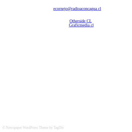
deportivas.
Contáctanos:
ecornejo@radioaconcagua.cl
Copyright 2026 | Radio Aconcagua
Desarrollado por
Otherside CL
Mantención Web:
Graficmedia.cl
SÍGUENOS
© Newspaper WordPress Theme by TagDiv