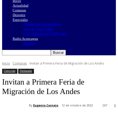
Inicio
Actualidad
Comunas
Deportes
Especiales
Picadas de Aconcagua
Soy de San Felipe
La Lucha de las MiPymes
Radio Aconcagua
Misión
Inicio
Comunas
Invitan a Primera Feria de Migración de Los Andes
Comunas
Destacada
Invitan a Primera Feria de
Migración de Los Andes
By
Eugenio Cornejo
12 de octubre de 2022
267
0