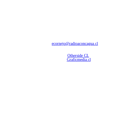
NOSOTROS
Con 60 años de trayectoria, somos líderes en transmisiones informativas y
deportivas.
Contáctanos:
ecornejo@radioaconcagua.cl
Copyright 2026 | Radio Aconcagua
Desarrollado por
Otherside CL
Mantención Web:
Graficmedia.cl
SÍGUENOS