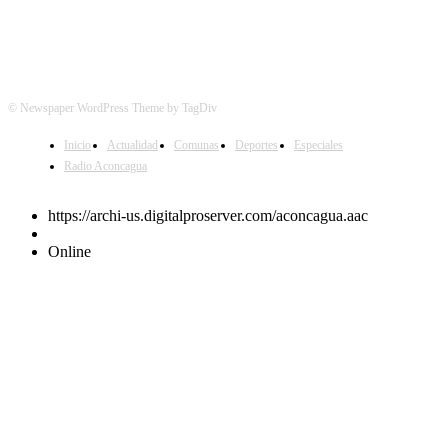
© Newspaper WordPress Theme by TagDiv
Inicio
Actualidad
Comunas
Deportes
Especiales
Radio Aconcagua
https://archi-us.digitalproserver.com/aconcagua.aac
Online