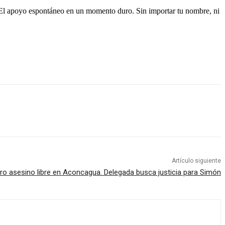
l. El apoyo espontáneo en un momento duro. Sin importar tu nombre, ni
Artículo siguiente
ro asesino libre en Aconcagua. Delegada busca justicia para Simón