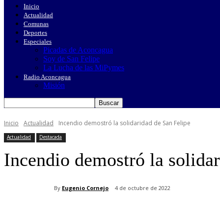
Inicio
Actualidad
Comunas
Deportes
Especiales
Picadas de Aconcagua
Soy de San Felipe
La Lucha de las MiPymes
Radio Aconcagua
Misión
Inicio
Actualidad
Incendio demostró la solidaridad de San Felipe
Actualidad
Destacada
Incendio demostró la solida
By
Eugenio Cornejo
4 de octubre de 2022
Cuota