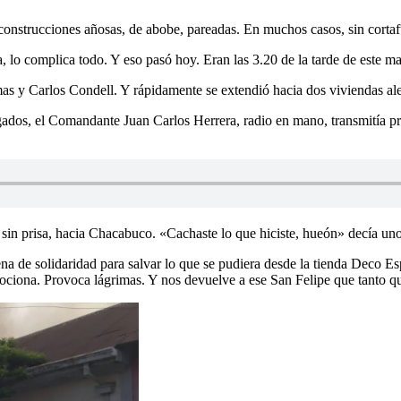
construcciones añosas, de abobe, pareadas. En muchos casos, sin corta
o complica todo. Y eso pasó hoy. Eran las 3.20 de la tarde de este mar
s y Carlos Condell. Y rápidamente se extendió hacia dos viviendas ale
elgados, el Comandante Juan Carlos Herrera, radio en mano, transmitía 
o sin prisa, hacia Chacabuco. «Cachaste lo que hiciste, hueón» decía uno
de solidaridad para salvar lo que se pudiera desde la tienda Deco Esp
ociona. Provoca lágrimas. Y nos devuelve a ese San Felipe que tanto qu