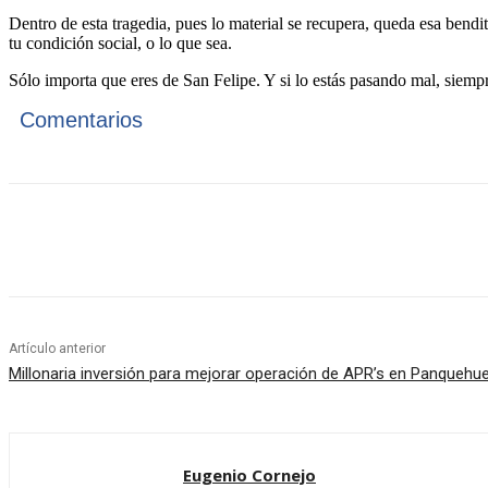
Dentro de esta tragedia, pues lo material se recupera, queda esa bend
tu condición social, o lo que sea.
Sólo importa que eres de San Felipe. Y si lo estás pasando mal, siempr
Comentarios
Cuota
Artículo anterior
Millonaria inversión para mejorar operación de APR’s en Panquehu
Eugenio Cornejo