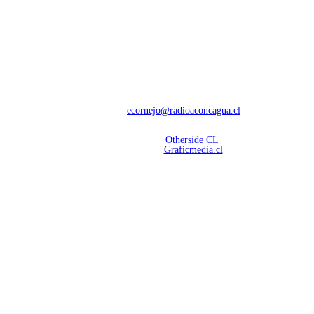
NOSOTROS
Con 60 años de trayectoria, somos líderes en transmisiones informativas y
deportivas.
Contáctanos:
ecornejo@radioaconcagua.cl
Copyright 2026 | Radio Aconcagua
Desarrollado por
Otherside CL
Mantención Web:
Graficmedia.cl
SÍGUENOS