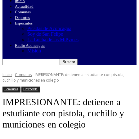
Inicio
Actualidad
Comunas
Deportes
Especiales
Picadas de Aconcagua
Soy de San Felipe
La Lucha de las MiPymes
Radio Aconcagua
Misión
Inicio
Comunas
IMPRESIONANTE: detienen a estudiante con pistola,
cuchillo y municiones en colegio
Comunas
Destacada
IMPRESIONANTE: detienen a
estudiante con pistola, cuchillo y
municiones en colegio