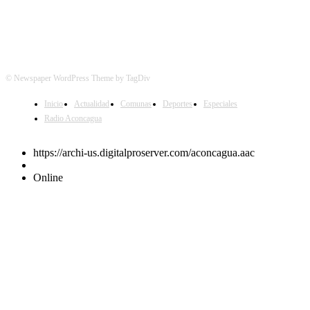
© Newspaper WordPress Theme by TagDiv
Inicio
Actualidad
Comunas
Deportes
Especiales
Radio Aconcagua
https://archi-us.digitalproserver.com/aconcagua.aac
Online