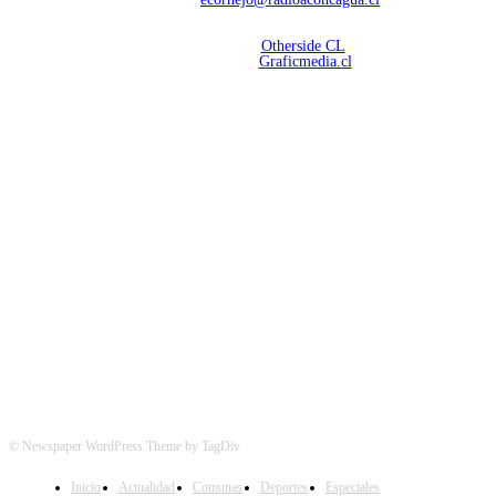
Copyright 2026 | Radio Aconcagua
Desarrollado por
Otherside CL
Mantención Web:
Graficmedia.cl
SÍGUENOS
© Newspaper WordPress Theme by TagDiv
Inicio
Actualidad
Comunas
Deportes
Especiales