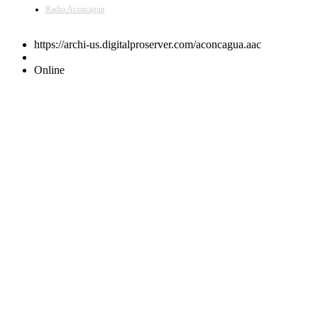
Radio Aconcagua
https://archi-us.digitalproserver.com/aconcagua.aac
Online