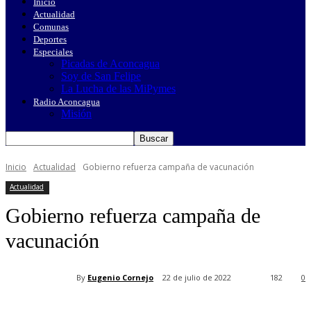
Inicio
Actualidad
Comunas
Deportes
Especiales
Picadas de Aconcagua
Soy de San Felipe
La Lucha de las MiPymes
Radio Aconcagua
Misión
Inicio
Actualidad
Gobierno refuerza campaña de vacunación
Actualidad
Gobierno refuerza campaña de
vacunación
By
Eugenio Cornejo
22 de julio de 2022
182
0