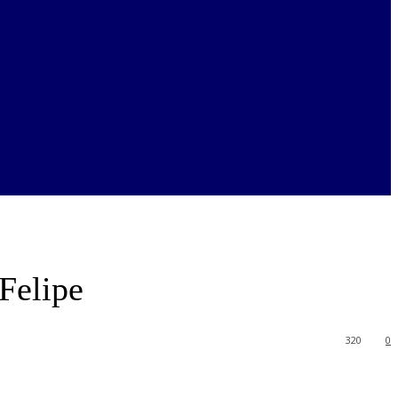
Felipe
320
0