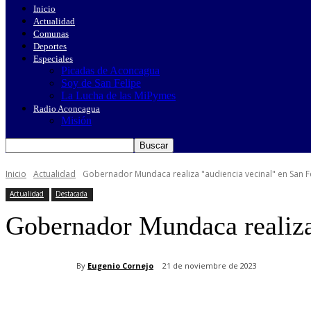
Inicio
Actualidad
Comunas
Deportes
Especiales
Picadas de Aconcagua
Soy de San Felipe
La Lucha de las MiPymes
Radio Aconcagua
Misión
Inicio
Actualidad
Gobernador Mundaca realiza "audiencia vecinal" en San F
Actualidad
Destacada
Gobernador Mundaca realiza
By
Eugenio Cornejo
21 de noviembre de 2023
Cuota