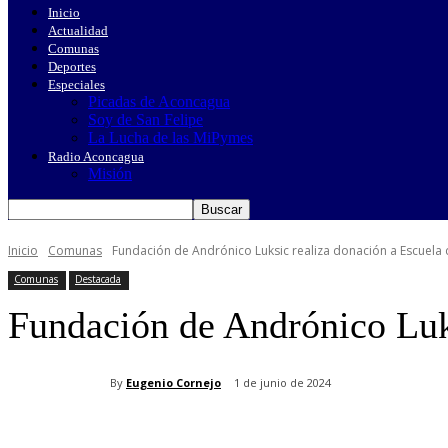
Inicio
Actualidad
Comunas
Deportes
Especiales
Picadas de Aconcagua
Soy de San Felipe
La Lucha de las MiPymes
Radio Aconcagua
Misión
Inicio
Comunas
Fundación de Andrónico Luksic realiza donación a Escuela
Comunas
Destacada
Fundación de Andrónico Luk
By
Eugenio Cornejo
1 de junio de 2024
Cuota