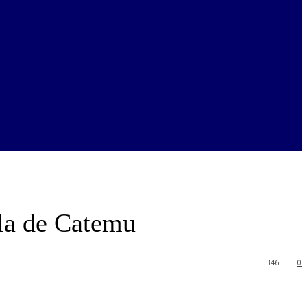
ela de Catemu
346
0