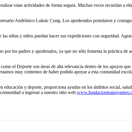
alizar estas actividades de forma segura. Muchas veces recurrían a rifa
resario Andrónico Luksic Craig. Los apoderados postularon y consiguie
e las niñas y niños puedan hacer sus expediciones con seguridad. Agr
o por los padres y apoderados, ya que no sólo fomenta la práctica de ac
mo el Deporte son áreas de alta relevancia dentro de los apoyos que e
, estamos muy contentos de haber podido apoyar a esta comunidad escolar 
n educación y deporte, proporciona ayudas en los ámbitos social, salud
 comunidad a ingresar a nuestro sitio web
www.fundacionteapoyamos.c