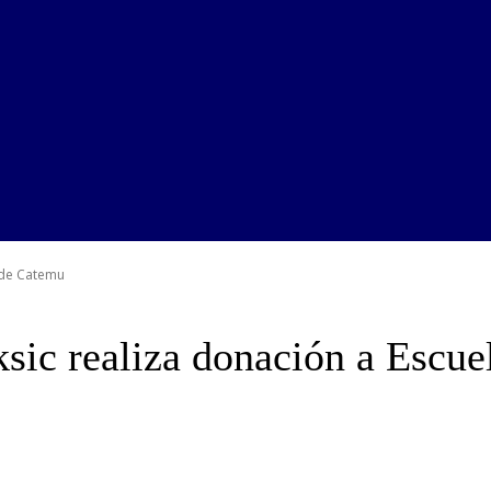
 de Catemu
sic realiza donación a Escu