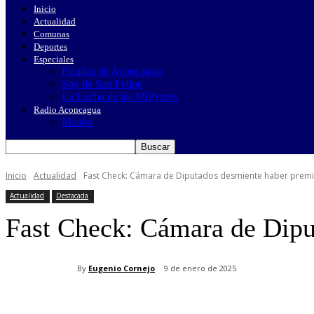
Inicio
Actualidad
Comunas
Deportes
Especiales
Picadas de Aconcagua
Soy de San Felipe
La Lucha de las MiPymes
Radio Aconcagua
Misión
Inicio
Actualidad
Fast Check: Cámara de Diputados desmiente haber prem
Actualidad
Destacada
Fast Check: Cámara de Dipu
By
Eugenio Cornejo
9 de enero de 2025
Cuota