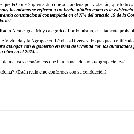
es que la Corte Suprema dijo que su condena por violación, que lo tuvo 
rente, las mismas se refieren a un hecho público como es la existenc
rantía constitucional contemplada en el Nº4 del artículo 19 de la Con
tario.”
 a Radio Aconcagua. Muy categórico. Por lo mismo, es altamente probab
 de Vivienda y la Agrupación Féminas Diversas, lo que queda ratificad
ra dialogar con el gobierno en tema de vivienda con las autoridades p
su obra en el 2025.»
dad de recursos económicos que han manejado ambas agrupaciones?
sidenta? ¿Están realmente conformes con su conducción?