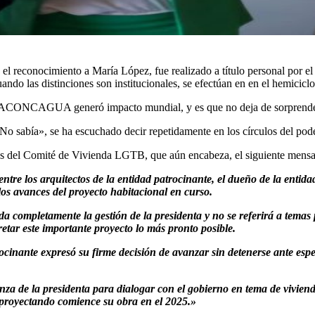
 el reconocimiento a María López, fue realizado a título personal por e
do las distinciones son institucionales, se efectúan en en el hemiciclo,
NCAGUA generó impacto mundial, y es que no deja de sorprender la p
No sabía», se ha escuchado decir repetidamente en los círculos del pode
ios del Comité de Vivienda LGTB, que aún encabeza, el siguiente mensa
entre los arquitectos de la entidad patrocinante, el dueño de la ent
los avances del proyecto habitacional en curso.
da completamente la gestión de la presidenta y no se referirá a temas
tar este importante proyecto lo más pronto posible.
ocinante expresó su firme decisión de avanzar sin detenerse ante espec
a de la presidenta para dialogar con el gobierno en tema de vivienda
 proyectando comience su obra en el 2025.»