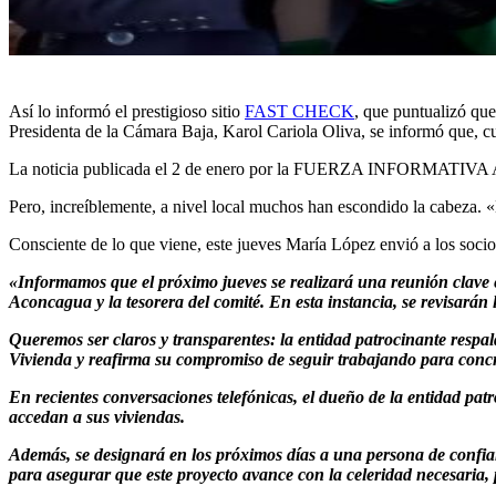
Así lo informó el prestigioso sitio
FAST CHECK
, que puntualizó que
Presidenta de la Cámara Baja, Karol Cariola Oliva, se informó que, cuan
La noticia publicada el 2 de enero por la FUERZA INFORMATIVA ACO
Pero, increíblemente, a nivel local muchos han escondido la cabeza. «
Consciente de lo que viene, este jueves María López envió a los soc
«I
n
formamos que el próximo jueves se realizará una reunión clave 
Aconcagua y la tesorera del comité. En esta instancia, se revisarán 
Queremos ser claros y transparentes: la entidad patrocinante respal
Vivienda y reafirma su compromiso de seguir trabajando para concre
En recientes conversaciones telefónicas, el dueño de la entidad patr
accedan a sus viviendas.
Además, se designará en los próximos días a una persona de confianz
para asegurar que este proyecto avance con la celeridad necesaria,