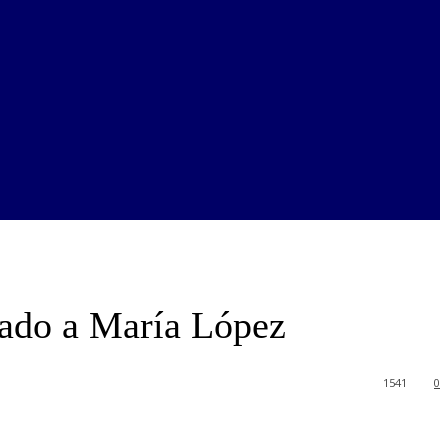
iado a María López
1541
0