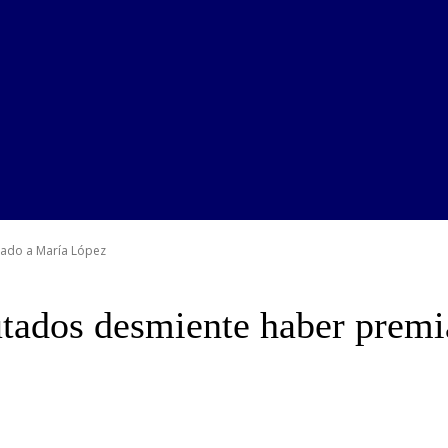
iado a María López
tados desmiente haber prem