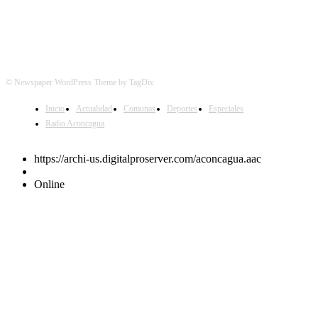
© Newspaper WordPress Theme by TagDiv
Inicio
Actualidad
Comunas
Deportes
Especiales
Radio Aconcagua
https://archi-us.digitalproserver.com/aconcagua.aac
Online