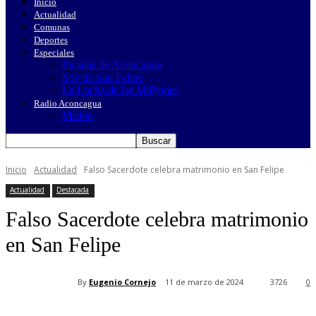
Inicio
Actualidad
Comunas
Deportes
Especiales
Picadas de Aconcagua
Soy de San Felipe
La Lucha de las MiPymes
Radio Aconcagua
Misión
Inicio
Actualidad
Falso Sacerdote celebra matrimonio en San Felipe
Actualidad
Destacada
Falso Sacerdote celebra matrimonio
en San Felipe
By
Eugenio Cornejo
11 de marzo de 2024
3726
0