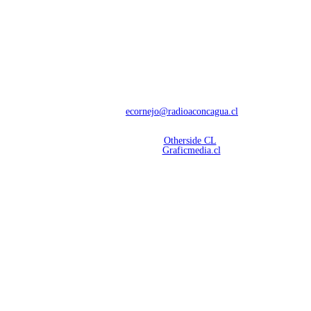
NOSOTROS
Con 60 años de trayectoria, somos líderes en transmisiones informativas y
deportivas.
Contáctanos:
ecornejo@radioaconcagua.cl
Copyright 2026 | Radio Aconcagua
Desarrollado por
Otherside CL
Mantención Web:
Graficmedia.cl
SÍGUENOS