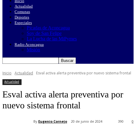
Inicio
Actualidad
Comunas
Deportes
Especiales
Picadas de Aconcagua
Soy de San Felipe
La Lucha de las MiPymes
Radio Aconcagua
Misión
Inicio
Actualidad
Esval activa alerta preventiva por nuevo sistema frontal
Actualidad
Esval activa alerta preventiva por
nuevo sistema frontal
By
Eugenio Cornejo
20 de junio de 2024
390
0