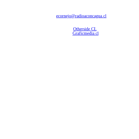
Con 60 años de trayectoria, somos líderes en transmisiones informativas y
deportivas.
Contáctanos:
ecornejo@radioaconcagua.cl
Copyright 2026 | Radio Aconcagua
Desarrollado por
Otherside CL
Mantención Web:
Graficmedia.cl
SÍGUENOS