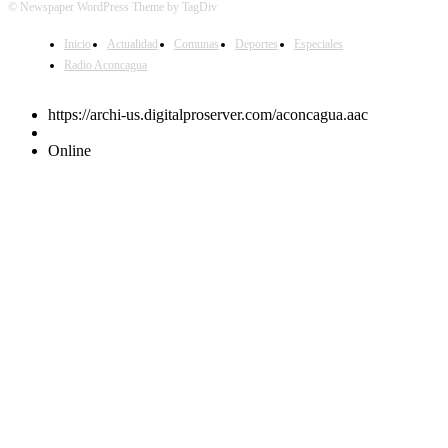
© Newspaper WordPress Theme by TagDiv
Inicio
Actualidad
Comunas
Deportes
Especiales
Radio Aconcagua
https://archi-us.digitalproserver.com/aconcagua.aac
Online