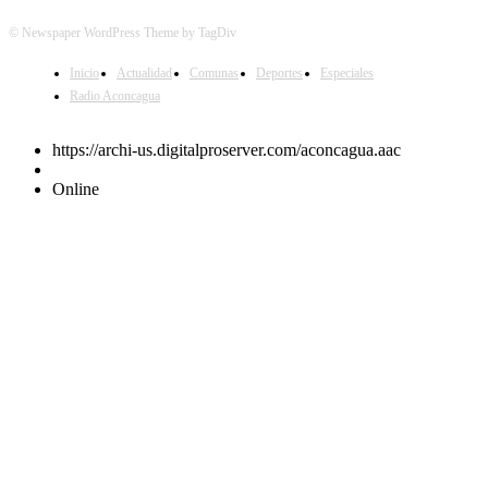
© Newspaper WordPress Theme by TagDiv
Inicio
Actualidad
Comunas
Deportes
Especiales
Radio Aconcagua
https://archi-us.digitalproserver.com/aconcagua.aac
Online