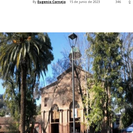
By
Eugenio Cornejo
15 de junio de 2023
346
0