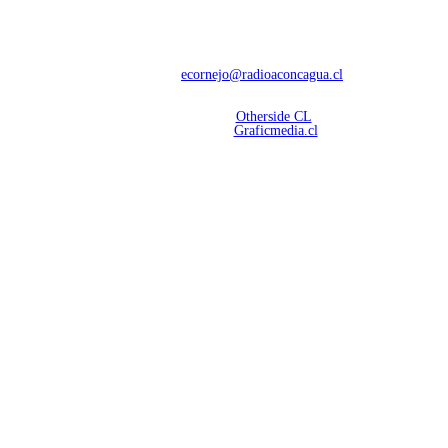
Con 60 años de trayectoria, somos líderes en transmisiones informativas y
deportivas.
Contáctanos:
ecornejo@radioaconcagua.cl
Copyright 2026 | Radio Aconcagua
Desarrollado por
Otherside CL
Mantención Web:
Graficmedia.cl
SÍGUENOS