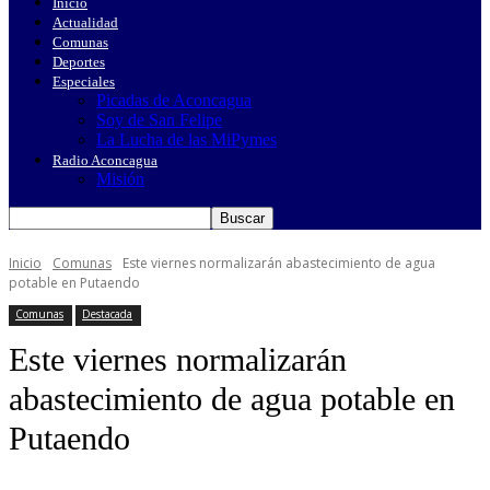
Inicio
Actualidad
Comunas
Deportes
Especiales
Picadas de Aconcagua
Soy de San Felipe
La Lucha de las MiPymes
Radio Aconcagua
Misión
Inicio
Comunas
Este viernes normalizarán abastecimiento de agua
potable en Putaendo
Comunas
Destacada
Este viernes normalizarán
abastecimiento de agua potable en
Putaendo