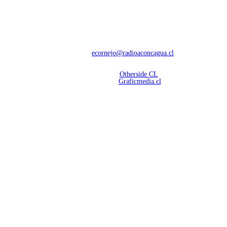
NOSOTROS
Con 60 años de trayectoria, somos líderes en transmisiones informativas y
deportivas.
Contáctanos:
ecornejo@radioaconcagua.cl
Copyright 2026 | Radio Aconcagua
Desarrollado por
Otherside CL
Mantención Web:
Graficmedia.cl
SÍGUENOS