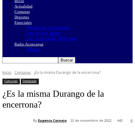
Inicio
Actualidad
Comunas
Deportes
Especiales
Picadas de Aconcagua
Soy de San Felipe
La Lucha de las MiPymes
Radio Aconcagua
Misión
Inicio
Comunas
¿Es la misma Durango de la encerrona?
Comunas
Destacada
¿Es la misma Durango de la
encerrona?
By
Eugenio Cornejo
22 de noviembre de 2022
643
0