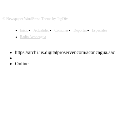
© Newspaper WordPress Theme by TagDiv
Inicio
Actualidad
Comunas
Deportes
Especiales
Radio Aconcagua
https://archi-us.digitalproserver.com/aconcagua.aac
Online