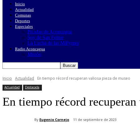
Inicio
Actualidad
Comunas
Deportes
Especiales
Picadas de Aconcagua
Soy de San Felipe
La Lucha de las MiPymes
Radio Aconcagua
Misión
Inicio
Actualidad
En tiempo récord recuperan valiosa pieza de museo
Actualidad
Destacada
En tiempo récord recuperan 
By
Eugenio Cornejo
11 de septiembre de 2023
Cuota