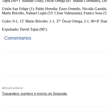
Tapia (90+1′ Bastián Ubal), Óscar Ortega (81′ Matías Coronado), D
Unión San Felipe (1): Pablo Heredia; Enzo Ormeño, Nicolás Garrido, 
Mario Briceño, Nahuel Luján (53′ César Valenzuela); Franco Sosa (5
Goles: 0-1, 15′ Mario Briceño; 1-1, 37′ Óscar Ortega; 2-1, 90+8′ D
Expulsado: David Tapia (90′).
Comentarios
Cuota
Artículo anterior
Trasandino: puntero e invicto en Segunda.