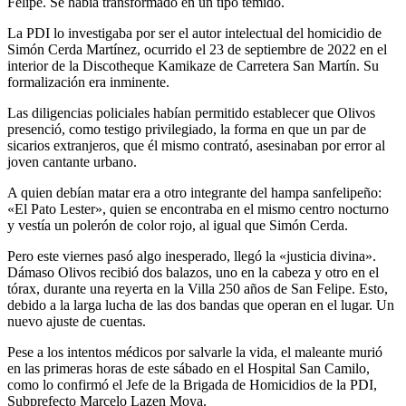
Felipe. Se había transformado en un tipo temido.
La PDI lo investigaba por ser el autor intelectual del homicidio de
Simón Cerda Martínez, ocurrido el 23 de septiembre de 2022 en el
interior de la Discotheque Kamikaze de Carretera San Martín. Su
formalización era inminente.
Las diligencias policiales habían permitido establecer que Olivos
presenció, como testigo privilegiado, la forma en que un par de
sicarios extranjeros, que él mismo contrató, asesinaban por error al
joven cantante urbano.
A quien debían matar era a otro integrante del hampa sanfelipeño:
«El Pato Lester», quien se encontraba en el mismo centro nocturno
y vestía un polerón de color rojo, al igual que Simón Cerda.
Pero este viernes pasó algo inesperado, llegó la «justicia divina».
Dámaso Olivos recibió dos balazos, uno en la cabeza y otro en el
tórax, durante una reyerta en la Villa 250 años de San Felipe. Esto,
debido a la larga lucha de las dos bandas que operan en el lugar. Un
nuevo ajuste de cuentas.
Pese a los intentos médicos por salvarle la vida, el maleante murió
en las primeras horas de este sábado en el Hospital San Camilo,
como lo confirmó el Jefe de la Brigada de Homicidios de la PDI,
Subprefecto Marcelo Lazen Moya.