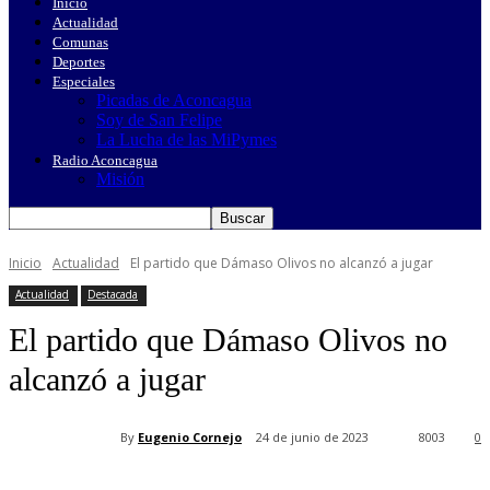
Inicio
Actualidad
Comunas
Deportes
Especiales
Picadas de Aconcagua
Soy de San Felipe
La Lucha de las MiPymes
Radio Aconcagua
Misión
Inicio
Actualidad
El partido que Dámaso Olivos no alcanzó a jugar
Actualidad
Destacada
El partido que Dámaso Olivos no
alcanzó a jugar
By
Eugenio Cornejo
24 de junio de 2023
8003
0