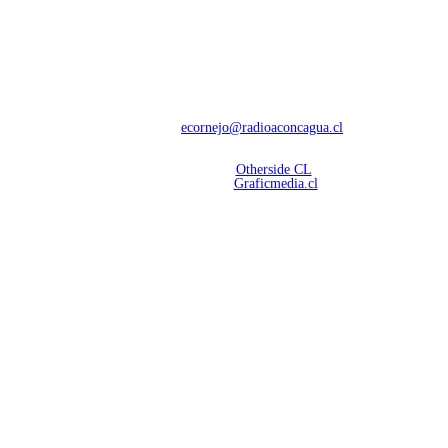
NOSOTROS
Con 60 años de trayectoria, somos líderes en transmisiones informativas y
deportivas.
Contáctanos:
ecornejo@radioaconcagua.cl
Copyright 2026 | Radio Aconcagua
Desarrollado por
Otherside CL
Mantención Web:
Graficmedia.cl
SÍGUENOS