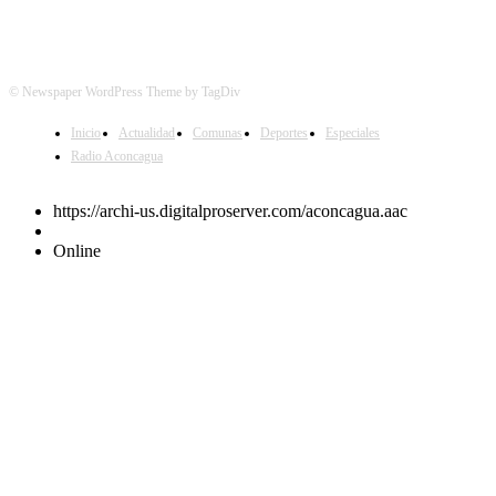
© Newspaper WordPress Theme by TagDiv
Inicio
Actualidad
Comunas
Deportes
Especiales
Radio Aconcagua
https://archi-us.digitalproserver.com/aconcagua.aac
Online