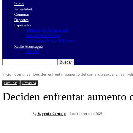
Inicio
Actualidad
Comunas
Deportes
Especiales
Picadas de Aconcagua
Soy de San Felipe
La Lucha de las MiPymes
Radio Aconcagua
Misión
Inicio
Comunas
Deciden enfrentar aumento del comercio sexual en San Fel
Comunas
Destacada
Deciden enfrentar aumento d
By
Eugenio Cornejo
7 de febrero de 2023
Cuota