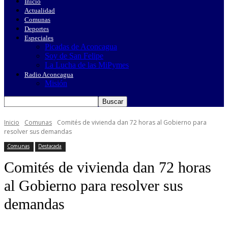
Inicio
Actualidad
Comunas
Deportes
Especiales
Picadas de Aconcagua
Soy de San Felipe
La Lucha de las MiPymes
Radio Aconcagua
Misión
Inicio
Comunas
Comités de vivienda dan 72 horas al Gobierno para
resolver sus demandas
Comunas
Destacada
Comités de vivienda dan 72 horas
al Gobierno para resolver sus
demandas