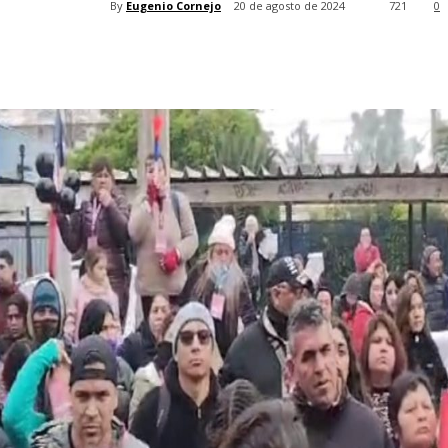
By
Eugenio Cornejo
20 de agosto de 2024
721
0