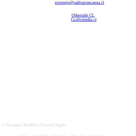
Contáctanos:
ecornejo@radioaconcagua.cl
Copyright 2026 | Radio Aconcagua
Desarrollado por
Otherside CL
Mantención Web:
Graficmedia.cl
SÍGUENOS
© Newspaper WordPress Theme by TagDiv