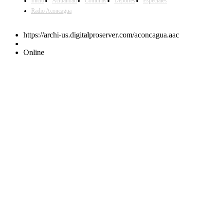
Inicio
Actualidad
Comunas
Deportes
Especiales
Radio Aconcagua
https://archi-us.digitalproserver.com/aconcagua.aac
Online