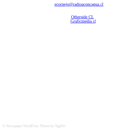
Contáctanos:
ecornejo@radioaconcagua.cl
Copyright 2026 | Radio Aconcagua
Desarrollado por
Otherside CL
Mantención Web:
Graficmedia.cl
SÍGUENOS
© Newspaper WordPress Theme by TagDiv