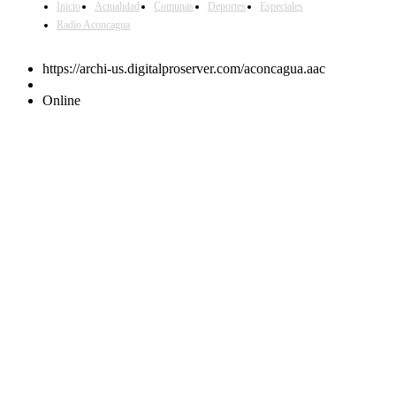
Inicio
Actualidad
Comunas
Deportes
Especiales
Radio Aconcagua
https://archi-us.digitalproserver.com/aconcagua.aac
Online