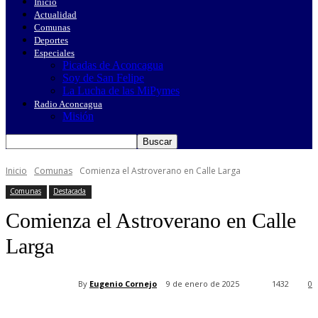
Inicio
Actualidad
Comunas
Deportes
Especiales
Picadas de Aconcagua
Soy de San Felipe
La Lucha de las MiPymes
Radio Aconcagua
Misión
Inicio
Comunas
Comienza el Astroverano en Calle Larga
Comunas
Destacada
Comienza el Astroverano en Calle
Larga
By
Eugenio Cornejo
9 de enero de 2025
1432
0