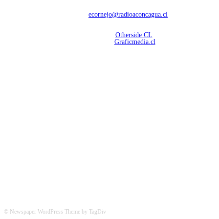
deportivas.
Contáctanos:
ecornejo@radioaconcagua.cl
Copyright 2026 | Radio Aconcagua
Desarrollado por
Otherside CL
Mantención Web:
Graficmedia.cl
SÍGUENOS
© Newspaper WordPress Theme by TagDiv