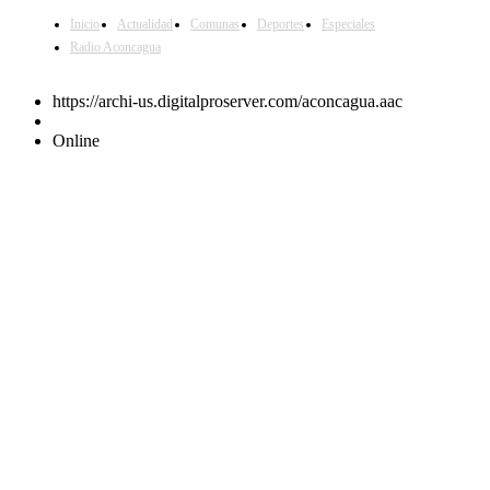
Inicio
Actualidad
Comunas
Deportes
Especiales
Radio Aconcagua
https://archi-us.digitalproserver.com/aconcagua.aac
Online