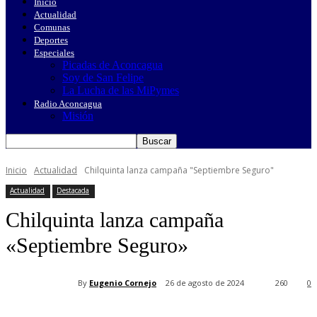
Inicio
Actualidad
Comunas
Deportes
Especiales
Picadas de Aconcagua
Soy de San Felipe
La Lucha de las MiPymes
Radio Aconcagua
Misión
Inicio
Actualidad
Chilquinta lanza campaña "Septiembre Seguro"
Actualidad
Destacada
Chilquinta lanza campaña
«Septiembre Seguro»
By
Eugenio Cornejo
26 de agosto de 2024
260
0