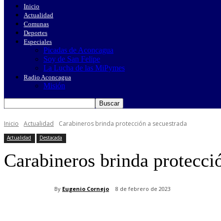
Inicio
Actualidad
Comunas
Deportes
Especiales
Picadas de Aconcagua
Soy de San Felipe
La Lucha de las MiPymes
Radio Aconcagua
Misión
Inicio
Actualidad
Carabineros brinda protección a secuestrada
Actualidad
Destacada
Carabineros brinda protecci
By
Eugenio Cornejo
8 de febrero de 2023
Cuota