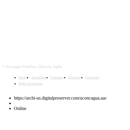
© Newspaper WordPress Theme by TagDiv
Inicio
Actualidad
Comunas
Deportes
Especiales
Radio Aconcagua
https://archi-us.digitalproserver.com/aconcagua.aac
Online