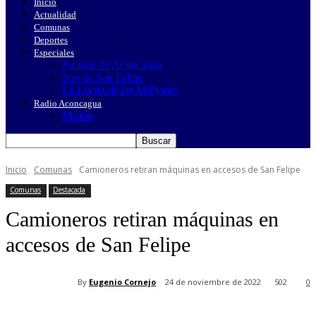
Inicio
Actualidad
Comunas
Deportes
Especiales
Picadas de Aconcagua
Soy de San Felipe
La Lucha de las MiPymes
Radio Aconcagua
Misión
Inicio
Comunas
Camioneros retiran máquinas en accesos de San Felipe
Comunas
Destacada
Camioneros retiran máquinas en
accesos de San Felipe
By
Eugenio Cornejo
24 de noviembre de 2022
502
0