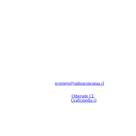
NOSOTROS
Con 60 años de trayectoria, somos líderes en transmisiones informativas y
deportivas.
Contáctanos:
ecornejo@radioaconcagua.cl
Copyright 2026 | Radio Aconcagua
Desarrollado por
Otherside CL
Mantención Web:
Graficmedia.cl
SÍGUENOS