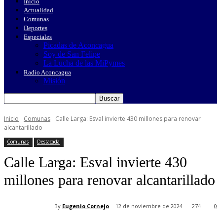
Inicio
Actualidad
Comunas
Deportes
Especiales
Picadas de Aconcagua
Soy de San Felipe
La Lucha de las MiPymes
Radio Aconcagua
Misión
Inicio
Comunas
Calle Larga: Esval invierte 430 millones para renovar
alcantarillado
Comunas
Destacada
Calle Larga: Esval invierte 430
millones para renovar alcantarillado
By
Eugenio Cornejo
12 de noviembre de 2024
274
0