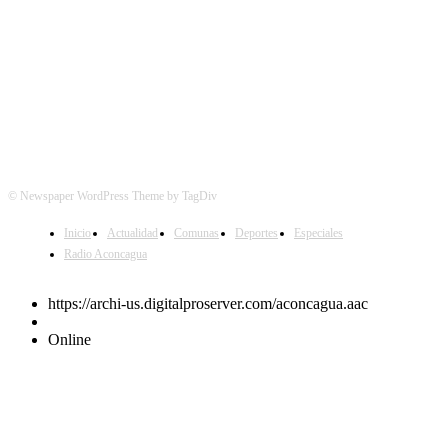
© Newspaper WordPress Theme by TagDiv
Inicio
Actualidad
Comunas
Deportes
Especiales
Radio Aconcagua
https://archi-us.digitalproserver.com/aconcagua.aac
Online