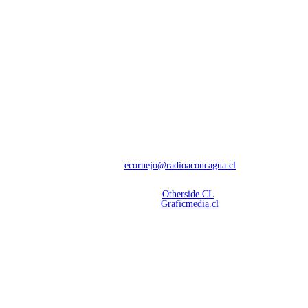
NOSOTROS
Con 60 años de trayectoria, somos líderes en transmisiones informativas y
deportivas.
Contáctanos:
ecornejo@radioaconcagua.cl
Copyright 2026 | Radio Aconcagua
Desarrollado por
Otherside CL
Mantención Web:
Graficmedia.cl
SÍGUENOS