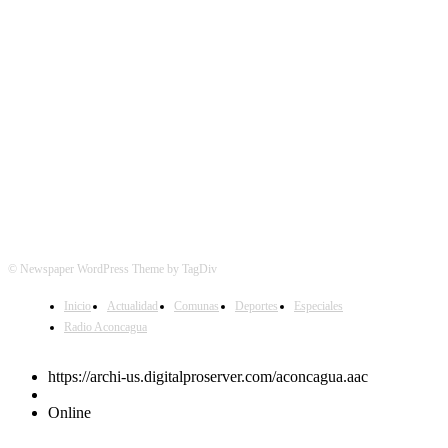
SÍGUENOS
© Newspaper WordPress Theme by TagDiv
Inicio
Actualidad
Comunas
Deportes
Especiales
Radio Aconcagua
https://archi-us.digitalproserver.com/aconcagua.aac
Online