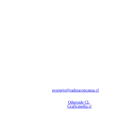
NOSOTROS
Con 60 años de trayectoria, somos líderes en transmisiones informativas y
deportivas.
Contáctanos:
ecornejo@radioaconcagua.cl
Copyright 2026 | Radio Aconcagua
Desarrollado por
Otherside CL
Mantención Web:
Graficmedia.cl