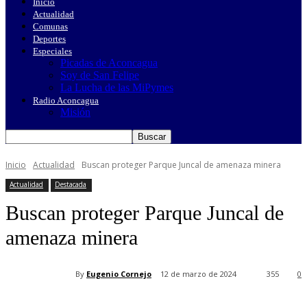
Inicio
Actualidad
Comunas
Deportes
Especiales
Picadas de Aconcagua
Soy de San Felipe
La Lucha de las MiPymes
Radio Aconcagua
Misión
Inicio
Actualidad
Buscan proteger Parque Juncal de amenaza minera
Actualidad
Destacada
Buscan proteger Parque Juncal de
amenaza minera
By
Eugenio Cornejo
12 de marzo de 2024
355
0