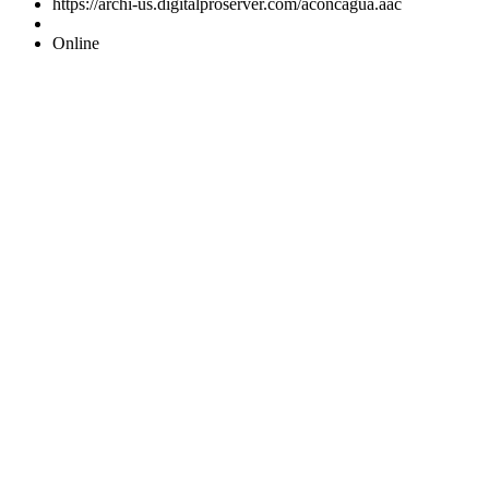
https://archi-us.digitalproserver.com/aconcagua.aac
Online