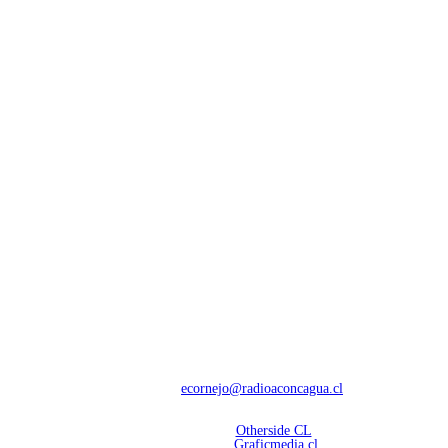
NOSOTROS
Con 60 años de trayectoria, somos líderes en transmisiones informativas y
deportivas.
Contáctanos:
ecornejo@radioaconcagua.cl
Copyright 2026 | Radio Aconcagua
Desarrollado por
Otherside CL
Mantención Web:
Graficmedia.cl