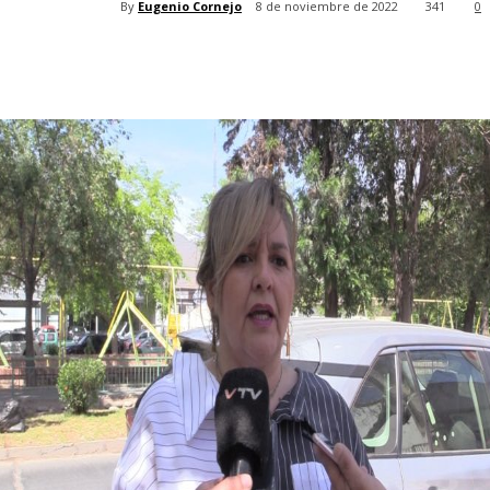
By
Eugenio Cornejo
8 de noviembre de 2022
341
0