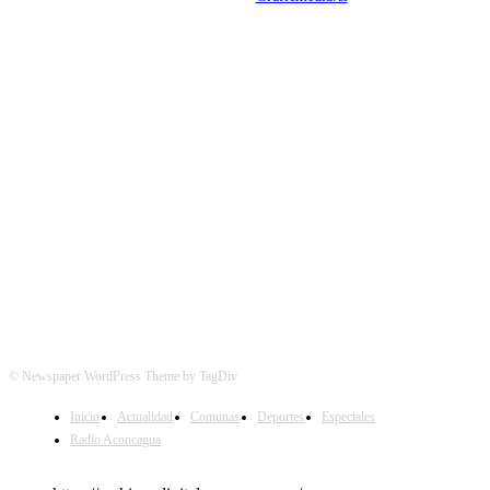
SÍGUENOS
© Newspaper WordPress Theme by TagDiv
Inicio
Actualidad
Comunas
Deportes
Especiales
Radio Aconcagua