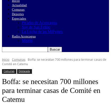
Inicio
Actualidad
Comunas
Deportes
Especiales
Picadas de Aconcagua
Soy de San Felipe
La Lucha de las MiPymes
Radio Aconcagua
Misión
Inicio
Comunas
Boffa: se necesitan 700 millones para terminar casas de
Comité en Catemu
Comunas
Destacada
Boffa: se necesitan 700 millones
para terminar casas de Comité en
Catemu