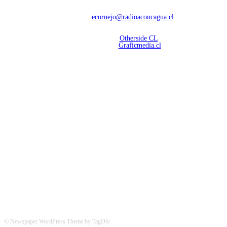
deportivas.
Contáctanos:
ecornejo@radioaconcagua.cl
Copyright 2026 | Radio Aconcagua
Desarrollado por
Otherside CL
Mantención Web:
Graficmedia.cl
SÍGUENOS
© Newspaper WordPress Theme by TagDiv