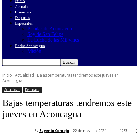
Inicio
Actualidad
Comunas
Deportes
Especiales
Picadas de Aconcagua
Soy de San Felipe
La Lucha de las MiPymes
Radio Aconcagua
Misión
Inicio
Actualidad
Bajas temperaturas tendremos este jueves en
Aconcagua
Actualidad
Destacada
Bajas temperaturas tendremos este
jueves en Aconcagua
By
Eugenio Cornejo
22 de mayo de 2024
1063
0