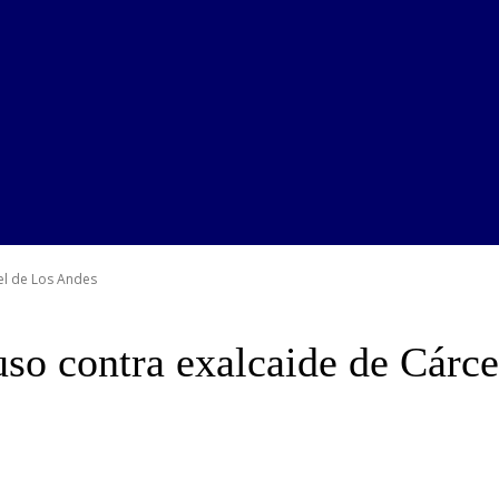
el de Los Andes
so contra exalcaide de Cárce