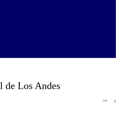
l de Los Andes
719
0