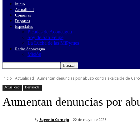
Inicio
Actualidad
Comunas
Deportes
Especiales
Picadas de Aconcagua
Soy de San Felipe
La Lucha de las MiPymes
Radio Aconcagua
Misión
Inicio
Actualidad
Aumentan denuncias por abuso contra exalcaide de Cárc
Actualidad
Destacada
Aumentan denuncias por abu
By
Eugenio Cornejo
22 de mayo de 2025
Cuota