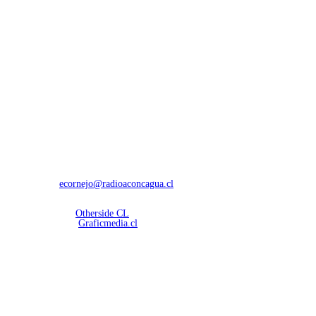
NOSOTROS
Con 60 años de trayectoria, somos líderes en transmisiones informativas y dep
Contáctanos:
ecornejo@radioaconcagua.cl
Copyright 2026 | Radio Aconcagua
Desarrollado por
Otherside CL
Mantención Web:
Graficmedia.cl
SÍGUENOS