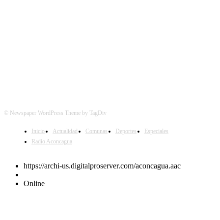
© Newspaper WordPress Theme by TagDiv
Inicio
Actualidad
Comunas
Deportes
Especiales
Radio Aconcagua
https://archi-us.digitalproserver.com/aconcagua.aac
Online