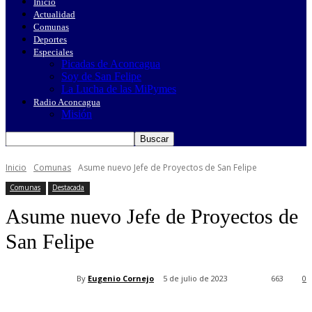
Inicio
Actualidad
Comunas
Deportes
Especiales
Picadas de Aconcagua
Soy de San Felipe
La Lucha de las MiPymes
Radio Aconcagua
Misión
Inicio
Comunas
Asume nuevo Jefe de Proyectos de San Felipe
Comunas
Destacada
Asume nuevo Jefe de Proyectos de
San Felipe
By
Eugenio Cornejo
5 de julio de 2023
663
0