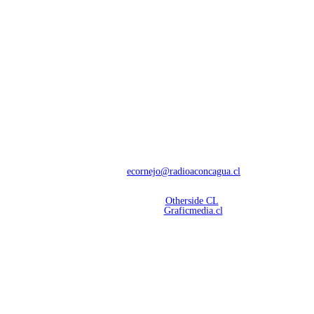
NOSOTROS
Con 60 años de trayectoria, somos líderes en transmisiones informativas y
deportivas.
Contáctanos:
ecornejo@radioaconcagua.cl
Copyright 2026 | Radio Aconcagua
Desarrollado por
Otherside CL
Mantención Web:
Graficmedia.cl
SÍGUENOS