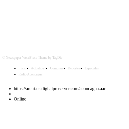
© Newspaper WordPress Theme by TagDiv
Inicio
Actualidad
Comunas
Deportes
Especiales
Radio Aconcagua
https://archi-us.digitalproserver.com/aconcagua.aac
Online