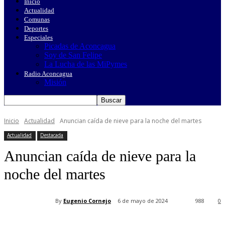
Inicio
Actualidad
Comunas
Deportes
Especiales
Picadas de Aconcagua
Soy de San Felipe
La Lucha de las MiPymes
Radio Aconcagua
Misión
Inicio
Actualidad
Anuncian caída de nieve para la noche del martes
Actualidad
Destacada
Anuncian caída de nieve para la
noche del martes
By
Eugenio Cornejo
6 de mayo de 2024
988
0