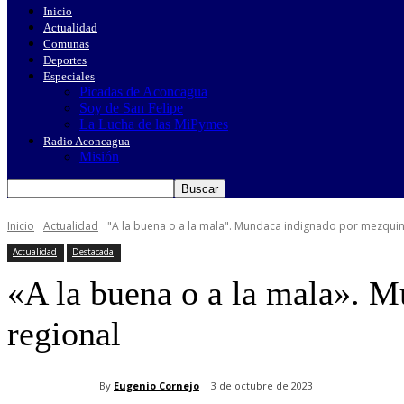
Inicio
Actualidad
Comunas
Deportes
Especiales
Picadas de Aconcagua
Soy de San Felipe
La Lucha de las MiPymes
Radio Aconcagua
Misión
Inicio
Actualidad
"A la buena o a la mala". Mundaca indignado por mezqui
Actualidad
Destacada
«A la buena o a la mala». 
regional
By
Eugenio Cornejo
3 de octubre de 2023