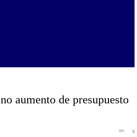
ino aumento de presupuesto
331
0