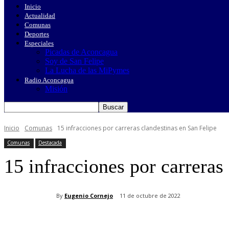
Inicio
Actualidad
Comunas
Deportes
Especiales
Picadas de Aconcagua
Soy de San Felipe
La Lucha de las MiPymes
Radio Aconcagua
Misión
Inicio
Comunas
15 infracciones por carreras clandestinas en San Felipe
Comunas
Destacada
15 infracciones por carreras
By
Eugenio Cornejo
11 de octubre de 2022
Cuota