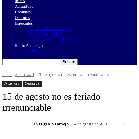
Inicio
Actualidad
Comunas
Deportes
Especiales
Picadas de Aconcagua
Soy de San Felipe
La Lucha de las MiPymes
Radio Aconcagua
Misión
Inicio
Actualidad
15 de agosto no es feriado irrenunciable
Actualidad
Destacada
15 de agosto no es feriado
irrenunciable
By
Eugenio Cornejo
14 de agosto de 2023
336
0