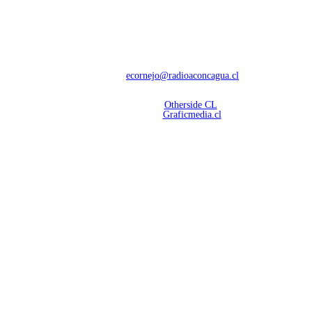
NOSOTROS
Con 60 años de trayectoria, somos líderes en transmisiones informativas y
deportivas.
Contáctanos:
ecornejo@radioaconcagua.cl
Copyright 2026 | Radio Aconcagua
Desarrollado por
Otherside CL
Mantención Web:
Graficmedia.cl
SÍGUENOS