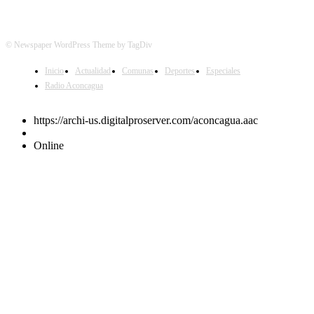
© Newspaper WordPress Theme by TagDiv
Inicio
Actualidad
Comunas
Deportes
Especiales
Radio Aconcagua
https://archi-us.digitalproserver.com/aconcagua.aac
Online